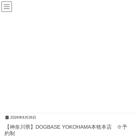
コ
ナ
ン
ビ
テ
ゲ
ン
ー
ツ
シ
へ
ョ
ス
ン
キ
に
2026年6月26日
ッ
移
【神奈川県】DOGBASE YOKOHAMA本牧本店 ※予
プ
動
約制
2026年6月26日
【神奈川県】DOGBASE YOKOHAMA本牧本店 ※予
約制
2026年6月26日
【神奈川県】DOGBASE YOKOHAMA本牧本店 ※予
約制