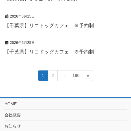
2026年6月25日
【千葉県】リコドッグカフェ ※予約制
2026年6月25日
【千葉県】リコドッグカフェ ※予約制
投
固
固
固
1
2
…
180
»
定
定
定
稿
ペ
ペ
ペ
の
ー
ー
ー
ジ
ジ
ジ
ペ
HOME
ー
会社概要
ジ
お知らせ