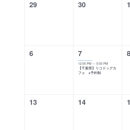
検
し
0
0
29
30
ベ
選
て
択
索
イ
イ
ン
く
ベ
ベ
し
だ
ト
さ
ン
ン
て
の
い
ト
ト
。
ナ
カ
キ
0
1
6
7
,
,
,
ビ
ー
レ
イ
イ
12:00 PM
～
5:00 PM
ワ
ゲ
【千葉県】リコドッグカ
ン
ベ
ベ
ー
フェ ※予約制
ド
ー
ン
ン
ダ
で
シ
ト
ト
イ
ー
ベ
0
0
13
14
,
,
,
ョ
ン
イ
イ
ン
ト
ベ
ベ
を
を
検