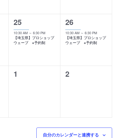
ン
ン
ト
ト
1
1
25
26
,
,
イ
イ
10:30 AM
～
6:30 PM
10:30 AM
～
6:30 PM
【埼玉県】プロショップ
【埼玉県】プロショップ
ベ
ベ
ウェーブ ※予約制
ウェーブ ※予約制
ン
ン
ト
ト
0
0
1
2
,
,
イ
イ
ベ
ベ
ン
ン
ト
ト
,
,
自分のカレンダーと連携する