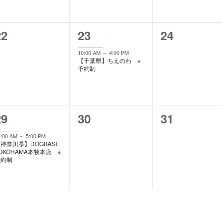
ン
ン
ン
ト
ト
ト
0
1
0
22
23
24
,
,
イ
イ
イ
10:00 AM
～
4:00 PM
【千葉県】ちえのわ ※
ベ
ベ
ベ
予約制
ン
ン
ン
ト
ト
ト
1
0
0
29
30
31
,
,
イ
イ
イ
0:00 AM
～
5:00 PM
神奈川県】DOGBASE
ベ
ベ
ベ
OKOHAMA本牧本店 ※
予約制
ン
ン
ン
ト
ト
ト
,
,