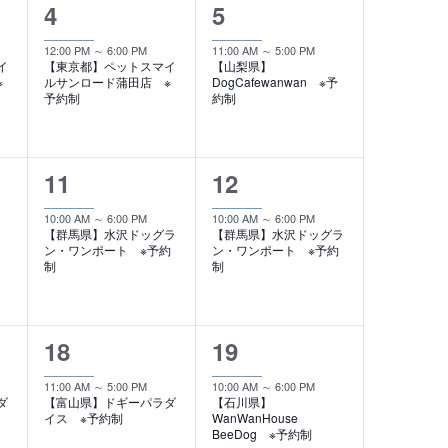
ュ
1
1
4
5
ー
イ
イ
12:00 PM
～
6:00 PM
11:00 AM
～
5:00 PM
イ
【東京都】ペットスマイ
【山梨県】
ベ
ベ
ナ
※
ルサンロード蒲田店 ※
DogCafewanwan ※予
予約制
約制
ン
ン
ビ
ト
ト
ゲ
1
1
11
12
,
,
ー
イ
イ
10:00 AM
～
6:00 PM
10:00 AM
～
6:00 PM
シ
【群馬県】水沢ドッグラ
【群馬県】水沢ドッグラ
ベ
ベ
ン・ワンポート ※予約
ン・ワンポート ※予約
制
制
ョ
ン
ン
ト
ト
ン
1
1
18
19
,
,
イ
イ
11:00 AM
～
5:00 PM
10:00 AM
～
6:00 PM
ダ
【富山県】ドギーパラダ
【石川県】
ベ
ベ
イス ※予約制
WanWanHouse
BeeDog ※予約制