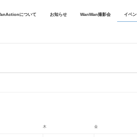
anActionについて
お知らせ
WanWan撮影会
イベン
曜日
木
木曜日
金
金曜日