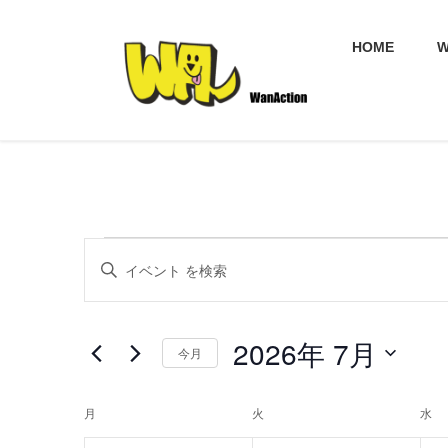
コ
ナ
ン
ビ
HOME
W
テ
ゲ
ン
ー
ツ
シ
へ
ョ
ス
ン
キ
に
ッ
移
プ
動
イ
イ
キ
ー
ベ
ベ
ワ
ン
ー
ン
2026年 7月
今月
ド
ト
ト
を
日
入
を
付
月
月曜日
火
火曜日
水
水
イ
力
を