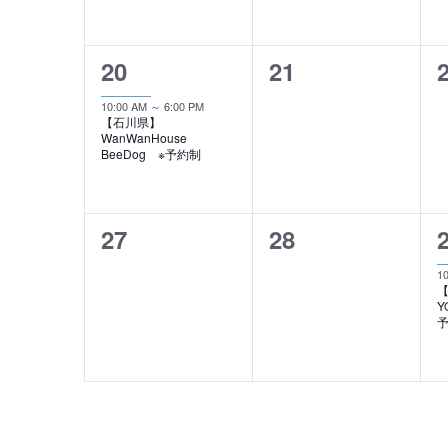
ン
ン
索
表
ト
ト
し
示
ま
1
0
20
21
,
,
,
す
イ
イ
10:00 AM
～
6:00 PM
。
【石川県】
ベ
ベ
WanWanHouse
BeeDog ※予約制
ン
ン
ト
ト
0
0
27
28
,
,
,
イ
イ
1
【
ベ
ベ
Y
ン
ン
ト
ト
,
,
,