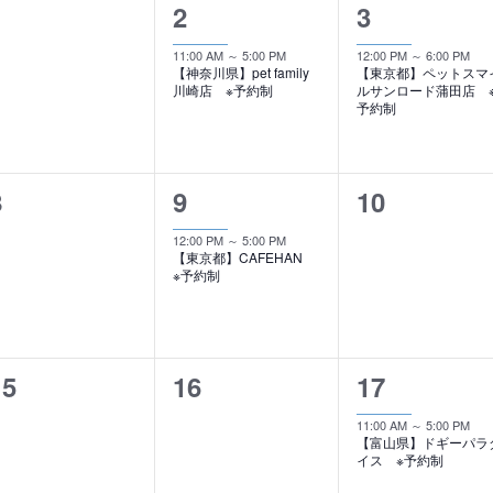
0
1
1
1
2
3
イ
イ
イ
11:00 AM
～
5:00 PM
12:00 PM
～
6:00 PM
【神奈川県】pet family
【東京都】ペットスマ
ベ
ベ
ベ
川崎店 ※予約制
ルサンロード蒲田店 
予約制
ン
ン
ン
ト
ト
ト
0
1
0
8
9
10
,
,
イ
イ
イ
12:00 PM
～
5:00 PM
【東京都】CAFEHAN
ベ
ベ
ベ
※予約制
ン
ン
ン
ト
ト
ト
0
0
1
15
16
17
,
,
イ
イ
イ
11:00 AM
～
5:00 PM
【富山県】ドギーパラ
ベ
ベ
ベ
イス ※予約制