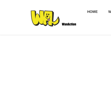
コ
ナ
ン
ビ
HOME
W
テ
ゲ
ン
ー
ツ
シ
へ
ョ
ス
ン
キ
に
ッ
移
プ
動