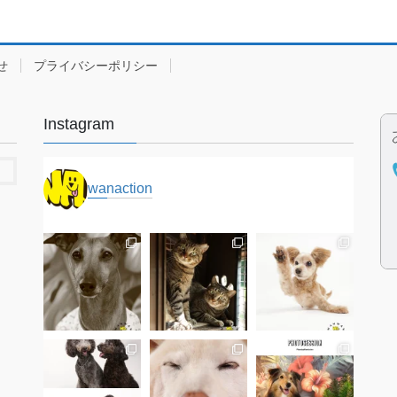
稿
ペ
ペ
の
ー
ー
ジ
ジ
ペ
せ
プライバシーポリシー
ー
Instagram
ジ
送
wanaction
り