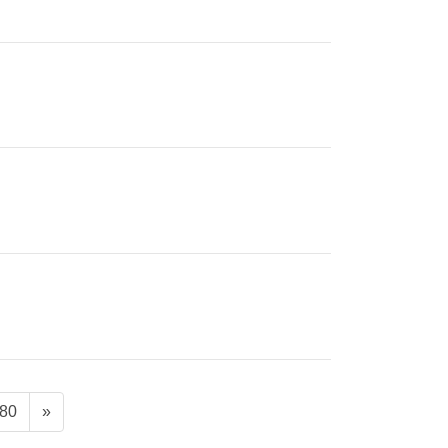
固
80
»
定