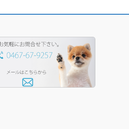
ペ
ー
ジ