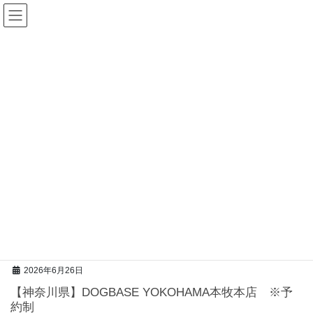
コ
ナ
ン
ビ
テ
ゲ
ン
ー
ツ
シ
へ
ョ
ス
ン
キ
に
2026年6月26日
ッ
移
【神奈川県】DOGBASE YOKOHAMA本牧本店 ※予
プ
動
約制
2026年6月26日
【神奈川県】DOGBASE YOKOHAMA本牧本店 ※予
約制
2026年6月26日
【神奈川県】DOGBASE YOKOHAMA本牧本店 ※予
約制