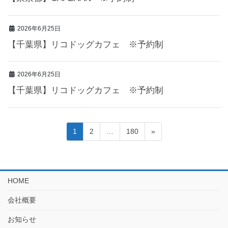
2026年6月25日
【千葉県】リコドッグカフェ ※予約制
2026年6月25日
【千葉県】リコドッグカフェ ※予約制
投
固
固
固
1
2
…
180
»
定
定
定
稿
ペ
ペ
ペ
の
ー
ー
ー
ジ
ジ
ジ
ペ
HOME
ー
会社概要
ジ
お知らせ